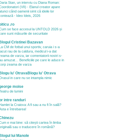
Daria Stan, un interviu cu Diana Roman:
Coordonatori (VII) - Elanul creator apare
atunci când oamenii simt că ideile lor
contează - Ideo Ideis, 2026
piticu .ro
Cum se face accesul la UNTOLD 2026 și
care sunt măsurile de securitate
Blogul Cristinei Bazavan
La CM de fotbal unui sportiv, caruia i s-a
facut rau de la caldura, medicul i-a dat
zeama de varza, iar comentatorii nostri s-
au amuzat… Beneficiile pe care le aduce in
corp zeama de varza
Blogu lu' OtravaBlogu lu' Otrava
Orasul in care nu se intampla nimic
george moise
Teatru de lumini
pr intre randuri
Hamlet la Craiova: A fi sau a nu fi în sală?
Asta e întrebarea!
Chinezu
Cum e mai bine: să citești cartea în limba
originală sau o traducere în română?
Blogul lui Manole