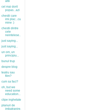
altii
cel mai dorit
popas...azi
chestii care
imi plac...cu
mine :)
chestii dintre
cele
neintelese..
just saying...
just saying...
un om, un
principiu...
bunul trup
despre blog
teatru sau
film?
cum sa faci?
oh, but we
need some
education...
clipe inghetate
planuri de
imbatranire.