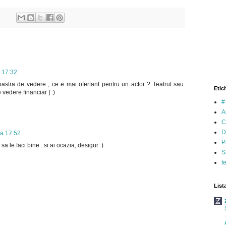
a 17:32
oastra de vedere , ce e mai ofertant pentru un actor ? Teatrul sau
Etic
 vedere financiar ] :)
#
A
C
D
la 17:52
P
 le faci bine...si ai ocazia, desigur :)
S
t
List