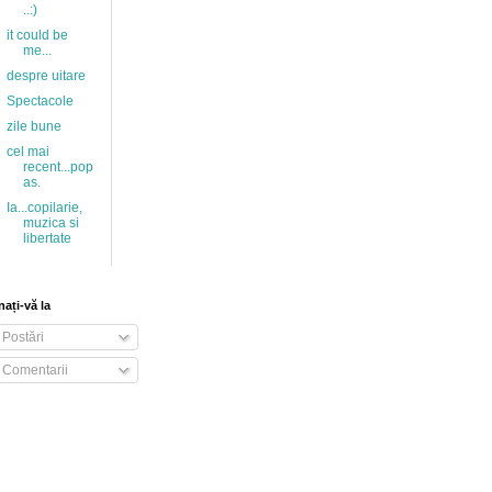
..:)
it could be
me...
despre uitare
Spectacole
zile bune
cel mai
recent...pop
as.
Ia...copilarie,
muzica si
libertate
ați-vă la
Postări
Comentarii