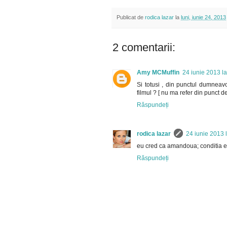
Publicat de
rodica lazar
la
luni, iunie 24, 2013
2 comentarii:
Amy MCMuffin
24 iunie 2013 l
Si totusi , din punctul dumneav
filmul ? [ nu ma refer din punct de
Răspundeți
rodica lazar
24 iunie 2013 
eu cred ca amandoua; conditia e sa
Răspundeți