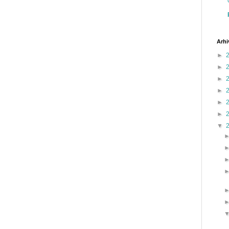
Arhi
►
►
►
►
►
►
▼