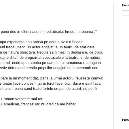
Face
 pune des in ultimii ani, in mod absolut firesc, intrebarea :"
dupa experienta sau sansa pe care a avut-o fiecare.
nuri trece uneori un actor angajat la un teatru de stat care
si de natura obiectiva: trebuie sa filmezi in deplasare, de pilda,
oarte dificil de programat spectacolele la teatru; si de natura
ra,cred, nedreapta atentia pe care filmul romanesc o atrage in
ectiv deturnand atentia propriilor angajati de la preamult nou
il pare la un moment dat, pana la urma actorul reuseste cumva;
 teatru face concesii...si actorul face rolul, daca e sa il faca.
 traiesti pana cand toate fortele se pun de acord, nu pot fi
rul roman vorbeste mai rar.
rul american, francez etc nu cred ca are habar.
Pers