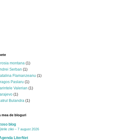
hete
 rosia montana
(1)
ndrei Serban
(1)
atalina Flamanzeanu
(1)
ragos Paslaru
(1)
arintele Valerian
(1)
arajevo
(1)
eatrul Bulandra
(1)
a mea de bloguri
zoso blog
Știrile zilei – 7 august 2026
Agenda LiterNet