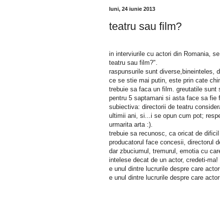
luni, 24 iunie 2013
teatru sau film?
in interviurile cu actori din Romania, se
teatru sau film?".
raspunsurile sunt diverse,bineinteles, 
ce se stie mai putin, este prin cate chi
trebuie sa faca un film. greutatile sunt 
pentru 5 saptamani si asta face sa fie f
subiectiva: directorii de teatru conside
ultimii ani, si...i se opun cum pot; resp
urmarita arta :).
trebuie sa recunosc, ca oricat de dific
producatorul face concesii, directorul de
dar zbuciumul, tremurul, emotia cu care
intelese decat de un actor, credeti-ma!
e unul dintre lucrurile despre care acto
e unul dintre lucrurile despre care acto