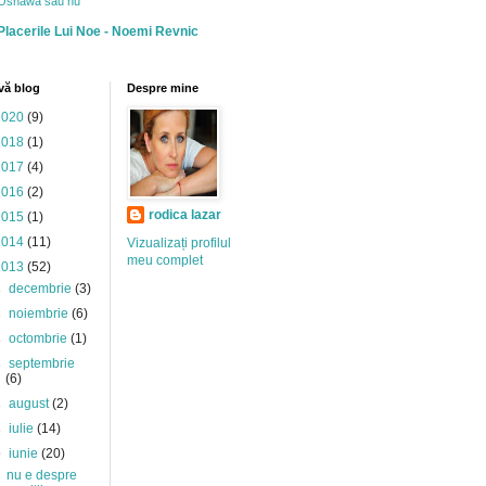
Oshawa sau nu
Placerile Lui Noe - Noemi Revnic
vă blog
Despre mine
2020
(9)
2018
(1)
2017
(4)
2016
(2)
rodica lazar
2015
(1)
2014
(11)
Vizualizați profilul
meu complet
2013
(52)
►
decembrie
(3)
►
noiembrie
(6)
►
octombrie
(1)
►
septembrie
(6)
►
august
(2)
►
iulie
(14)
▼
iunie
(20)
nu e despre