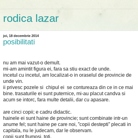
rodica lazar
joi, 18 decembrie 2014
posibilitati
nu am mai vazut-o demult.
mi-am amintit figura ei, fara sa stiu exact de unde.
incetul cu incetul, am localizat-o in oraselul de provincie de
unde vin.
ii privesc pozele si chipul ei se contureaza din ce in ce mai
bine. trasaturile ei sunt puternice, mi-au placut candva si
acum se intorc, fara multe detalii, dar cu apasare.
are cinci copii; e cadru didactic.
hainele ei sunt haine de provincie; sunt combinate intr-un
anume fel; sunt haine pe care noi, ”copii destepti” plecati in
capitala, nu le judecam, dar le observam.
copii sunt frumosi, toti.