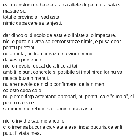
ea, in costum de baie arata ca altele dupa multa sala si
masaje si...
totul e provincial, vad asta.
nimic dupa care sa tanjesti.
dar dincolo, dincolo de asta e o liniste si o impacare...
nici o poza nu vrea sa demonstreze nimic, e pusa doar
pentru prieteni.
nu anunta, nu trambiteaza, nu vinde nimic.
da vesti prietenilor.
nici o nevoie, decat de a fi cu ai tai.
ambitiile sunt concrete si posibile si implinirea lor nu va
musca buza nimanui.
nu are nevoie de nici o confirmare, de la nimeni.
ea este ceea ce e.
nu pierde timp asteptand aprobari, nu pentru ca e ”simpla”, ci
pentru ca ea e.
si nimeni nu trebuie sa ii aminteasca asta.
nici o invidie sau melancolie.
ci o imensa bucurie ca viata e asa; inca; bucuria ca ar fi
putut fi viata mea.