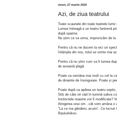
vineri, 27 martie 2020
Azi, de ziua teatrului
Toate scaunele din toate teatrele lumii 
Lumea întreagă e un teatru fantomă pri
după spaime.
Nu știm ce va urma, improvizăm de la o
Pentru că nu ne ducem la nici un specta
întâmpla din nou, totul se simte mai ac
Pentru că nu știm cum va fi lumea după
de această plagă.
Poate va semăna mai mult cu cel la care
de dinainte de însingurare. Poate și pe
Poate după va apărea un teatru septic,
Stiți de câte ori văd în lumină saliva co
Instinctele noastre vor fi modificate? V
Atingerea unui om...cât vom amâna o at
"La ce ma gândesc acum!...Ce lucruri 
Raskolnikov.