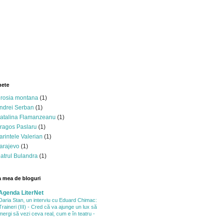
hete
 rosia montana
(1)
ndrei Serban
(1)
atalina Flamanzeanu
(1)
ragos Paslaru
(1)
arintele Valerian
(1)
arajevo
(1)
eatrul Bulandra
(1)
a mea de bloguri
Agenda LiterNet
Daria Stan, un interviu cu Eduard Chimac:
Traineri (III) - Cred că va ajunge un lux să
mergi să vezi ceva real, cum e în teatru -