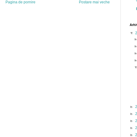
Pagina de pornire
Postare mai veche
Arhi
▼
►
►
►
►
►