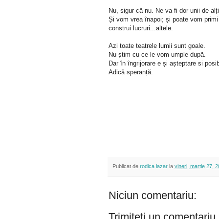
Nu, sigur că nu. Ne va fi dor unii de alț
Și vom vrea înapoi; și poate vom primi
construi lucruri...altele.
Azi toate teatrele lumii sunt goale.
Nu știm cu ce le vom umple după.
Dar în îngrijorare e și așteptare si posi
Adică speranță.
Publicat de
rodica lazar
la
vineri, martie 27, 
Niciun comentariu:
Trimiteți un comentariu