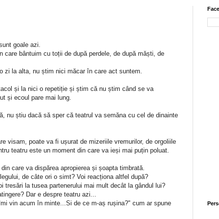
Face
sunt goale azi.
n care bântuim cu toții de după perdele, de după măști, de
 zi la alta, nu știm nici măcar în care act suntem.
col și la nici o repetiție și știm că nu știm când se va
ut și ecoul pare mai lung.
, nu știu dacă să sper că teatrul va semăna cu cel de dinainte
 visam, poate va fi ușurat de mizeriile vremurilor, de orgoliile
ntru teatru este un moment din care va ieși mai puțin poluat.
 din care va dispărea apropierea și șoapta timbrată.
legului, de câte ori o simt? Voi reacționa altfel după?
oi tresări la tusea partenerului mai mult decât la gândul lui?
ingere? Dar e despre teatru azi...
îmi vin acum în minte...Si de ce m-aș rușina?" cum ar spune
Pers