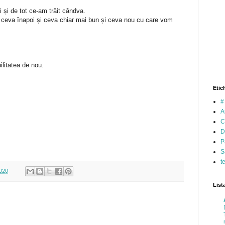
ii și de tot ce-am trăit cândva.
 ceva înapoi și ceva chiar mai bun și ceva nou cu care vom
bilitatea de nou.
Etic
#
A
C
D
P
S
t
2020
List