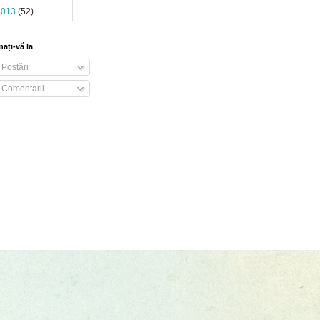
2013
(52)
ați-vă la
Postări
Comentarii