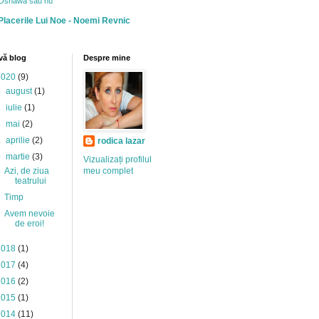
Oshawa sau nu
Placerile Lui Noe - Noemi Revnic
vă blog
Despre mine
2020
(9)
►
august
(1)
►
iulie
(1)
►
mai
(2)
►
aprilie
(2)
rodica lazar
▼
martie
(3)
Vizualizați profilul
Azi, de ziua
meu complet
teatrului
Timp
Avem nevoie
de eroi!
2018
(1)
2017
(4)
2016
(2)
2015
(1)
2014
(11)