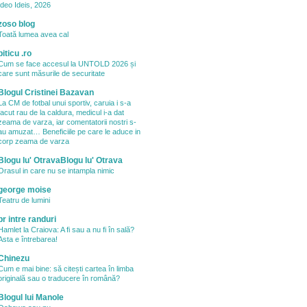
Ideo Ideis, 2026
zoso blog
Toată lumea avea cal
piticu .ro
Cum se face accesul la UNTOLD 2026 și
care sunt măsurile de securitate
Blogul Cristinei Bazavan
La CM de fotbal unui sportiv, caruia i s-a
facut rau de la caldura, medicul i-a dat
zeama de varza, iar comentatorii nostri s-
au amuzat… Beneficiile pe care le aduce in
corp zeama de varza
Blogu lu' OtravaBlogu lu' Otrava
Orasul in care nu se intampla nimic
george moise
Teatru de lumini
pr intre randuri
Hamlet la Craiova: A fi sau a nu fi în sală?
Asta e întrebarea!
Chinezu
Cum e mai bine: să citești cartea în limba
originală sau o traducere în română?
Blogul lui Manole