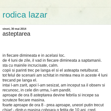
rodica lazar
vineri, 30 mai 2014
asteptarea
in fiecare dimineata e in acelasi loc.
de 4 luni de zile, il vad in fiecare dimineata a saptamanii.
sta cu mainile incrucisate, calm.
copii si parinti trec pe langa el si el asteapta netulburat.
tot felul de scenarii am schitat in mintea mea in aceste 4 luni
trecand pe langa el.
intai l-am zarit, apoi l-am sesizat, am inceput sa il observ si
recunosc, in cele din urma, l-am pandit.
aproape de ora 8 asteptarea devine febrila si incepe sa
scruteze fiecare masina.
foarte aproape de ora 8 - prea aproape, uneori putin trecut
chiar! - dintr-o masina coboara o fetita de 10 ani, cred.